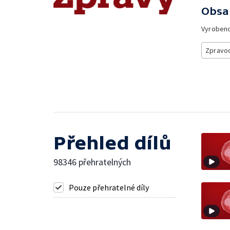
Obsa
Vyroben
Zpravod
Přehled dílů
98346 přehratelných
Pouze přehratelné díly