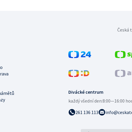
Česká t
no
trava
Divácké centrum
námětů
azy
každý všední den:
8:00—16:00 ho
261 136 113
info@ceskate