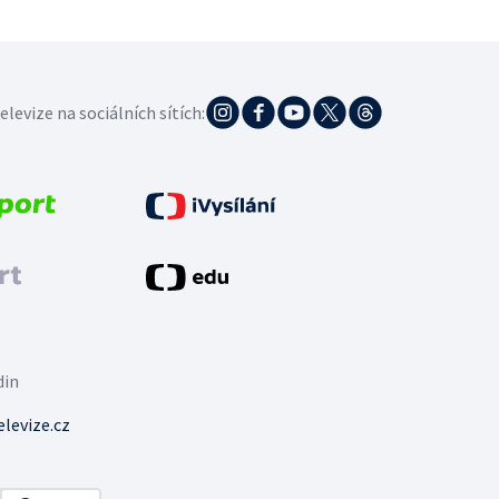
elevize na sociálních sítích:
din
levize.cz