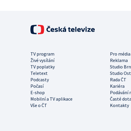
TV program
Pro média
Živé vysílání
Reklama
TV poplatky
Studio Br
Teletext
Studio Os
Podcasty
Rada ČT
Počasí
Kariéra
E-shop
Podávání 
Mobilní a TV aplikace
Časté dot
Vše o ČT
Kontakty