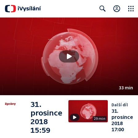
Close
Search
33 min
31.
Další díl
31.
prosince
prosince
29 min
2018
2018
15:59
17:00