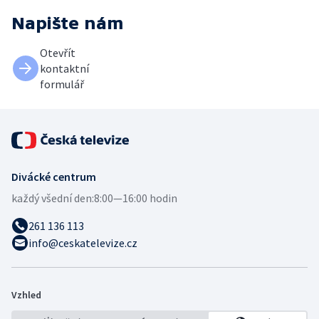
Napište nám
Otevřít
kontaktní
formulář
Divácké centrum
každý všední den:
8:00—16:00 hodin
261 136 113
info@ceskatelevize.cz
Vzhled