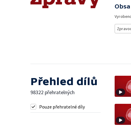
Obsa
Vyroben
Zpravod
Přehled dílů
98322 přehratelných
Pouze přehratelné díly