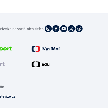
elevize na sociálních sítích:
din
levize.cz