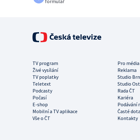
formulář
TV program
Pro média
Živé vysílání
Reklama
TV poplatky
Studio Br
Teletext
Studio Os
Podcasty
Rada ČT
Počasí
Kariéra
E-shop
Podávání 
Mobilní a TV aplikace
Časté dot
Vše o ČT
Kontakty