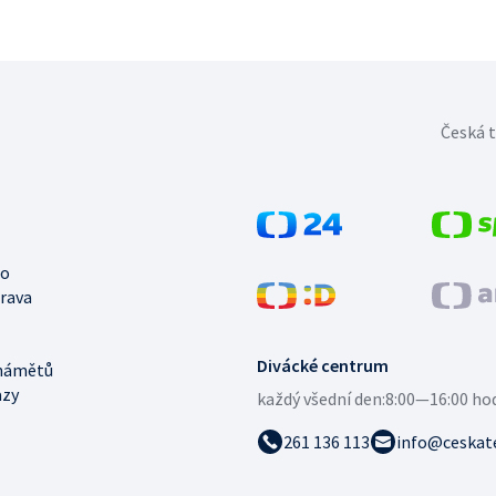
Česká t
no
trava
Divácké centrum
námětů
azy
každý všední den:
8:00—16:00 ho
261 136 113
info@ceskate