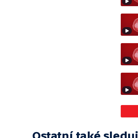
Ostatní také sleduj