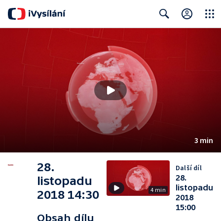
Close
Search
3 min
28.
Další díl
28.
listopadu
listopadu
4 min
2018 14:30
2018
15:00
Obsah dílu