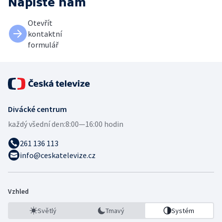
Napište nám
Otevřít
kontaktní
formulář
Divácké centrum
každý všední den:
8:00—16:00 hodin
261 136 113
info@ceskatelevize.cz
Vzhled
Světlý
Tmavý
Systém