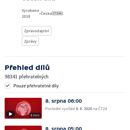
Vyrobeno
•
Česko
2018
Zpravodajství
Zprávy
Přehled dílů
98341 přehratelných
Pouze přehratelné díly
8. srpna 06:00
Poslední vysílání
8. 8. 2026
na ČT24
6 min
8. srpna 05:00