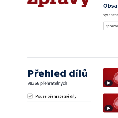
Obsa
Vyroben
Zpravod
Přehled dílů
98366 přehratelných
Pouze přehratelné díly