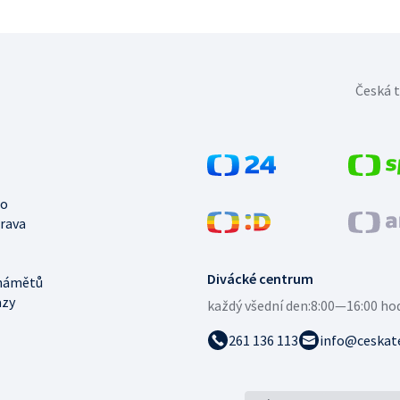
Česká t
no
trava
Divácké centrum
námětů
azy
každý všední den:
8:00—16:00 ho
261 136 113
info@ceskate