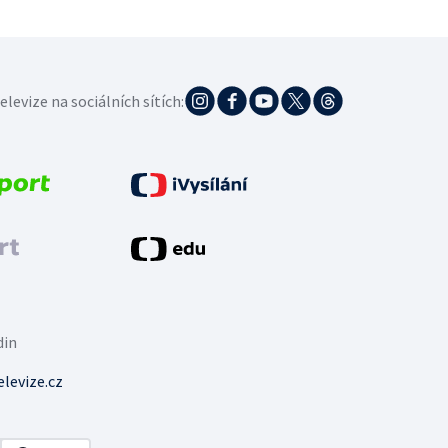
elevize na sociálních sítích:
din
levize.cz