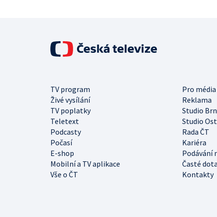
TV program
Pro média
Živé vysílání
Reklama
TV poplatky
Studio Br
Teletext
Studio Os
Podcasty
Rada ČT
Počasí
Kariéra
E-shop
Podávání 
Mobilní a TV aplikace
Časté dot
Vše o ČT
Kontakty