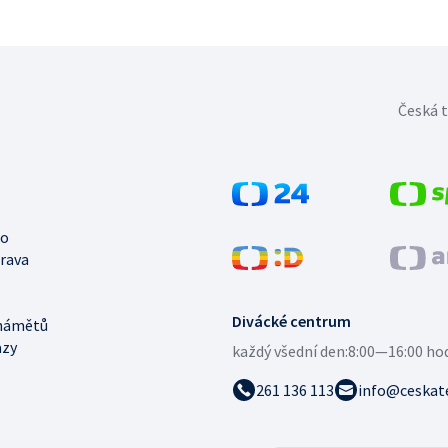
Česká t
no
trava
Divácké centrum
námětů
azy
každý všední den:
8:00—16:00 ho
261 136 113
info@ceskate