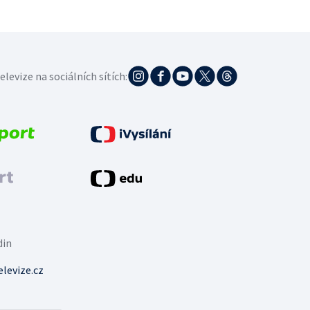
elevize na sociálních sítích:
din
levize.cz