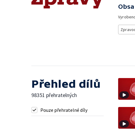
Obsa
Vyroben
Zpravod
Přehled dílů
98351 přehratelných
Pouze přehratelné díly