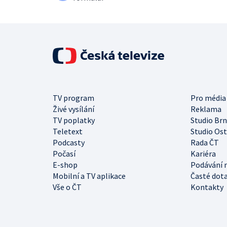
TV program
Pro média
Živé vysílání
Reklama
TV poplatky
Studio Br
Teletext
Studio Os
Podcasty
Rada ČT
Počasí
Kariéra
E-shop
Podávání 
Mobilní a TV aplikace
Časté dot
Vše o ČT
Kontakty