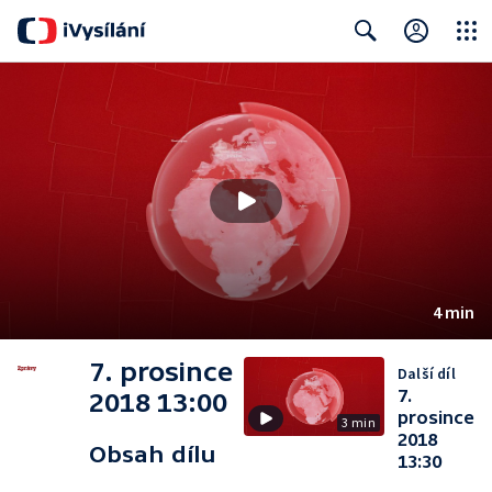
Close
Search
4 min
7. prosince
Další díl
7.
2018 13:00
prosince
3 min
2018
Obsah dílu
13:30