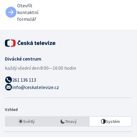
Otevřít
kontaktní
formulář
Divácké centrum
každý všední den:
8:00—16:00 hodin
261 136 113
info@ceskatelevize.cz
Vzhled
Světlý
Tmavý
Systém