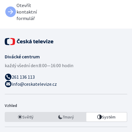
Otevřít
kontaktní
formulář
Divácké centrum
každý všední den:
8:00—16:00 hodin
261 136 113
info@ceskatelevize.cz
Vzhled
Světlý
Tmavý
Systém