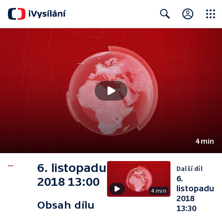
Close
Search
4 min
6. listopadu
Další díl
6.
2018 13:00
listopadu
4 min
2018
Obsah dílu
13:30