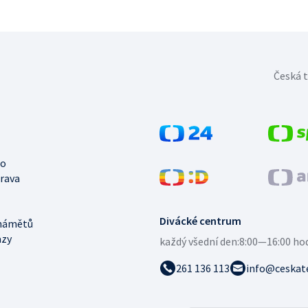
Česká t
no
trava
Divácké centrum
námětů
azy
každý všední den:
8:00—16:00 ho
261 136 113
info@ceskate