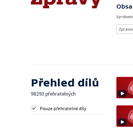
Obsa
Vyroben
Zpravod
Přehled dílů
98293 přehratelných
Pouze přehratelné díly