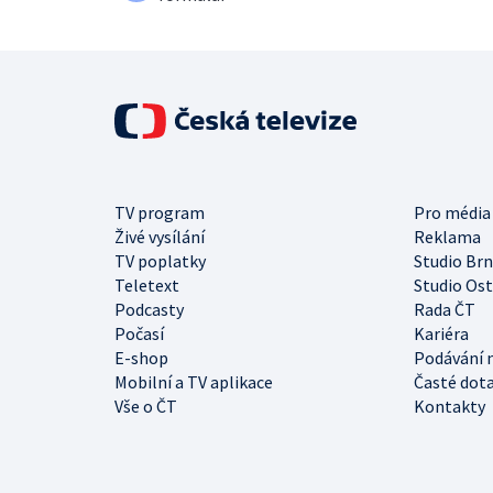
TV program
Pro média
Živé vysílání
Reklama
TV poplatky
Studio Br
Teletext
Studio Os
Podcasty
Rada ČT
Počasí
Kariéra
E-shop
Podávání 
Mobilní a TV aplikace
Časté dot
Vše o ČT
Kontakty