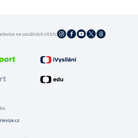
elevize na sociálních sítích:
din
levize.cz