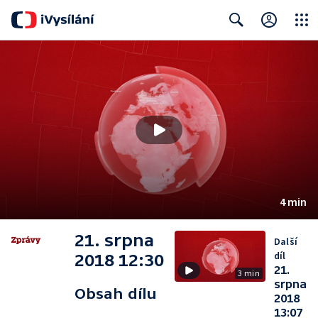
Close
Search
4 min
21. srpna
Další
díl
2018 12:30
21.
3 min
srpna
Obsah dílu
2018
13:07