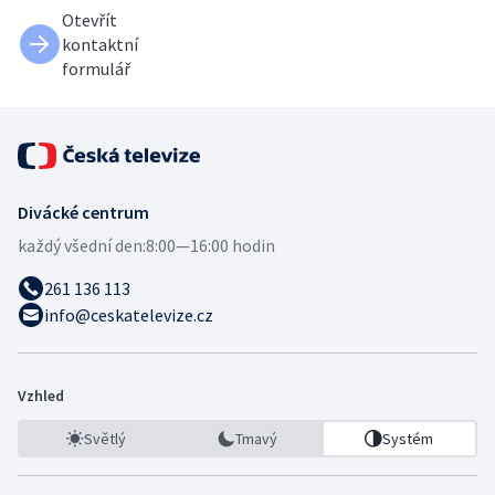
Otevřít
kontaktní
formulář
Divácké centrum
každý všední den:
8:00—16:00 hodin
261 136 113
info@ceskatelevize.cz
Vzhled
Světlý
Tmavý
Systém