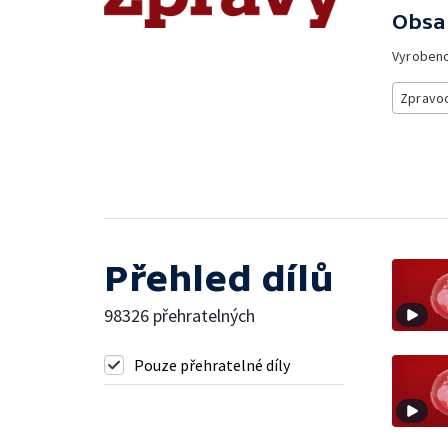
Obsa
Vyroben
Zpravod
Přehled dílů
98326 přehratelných
Pouze přehratelné díly