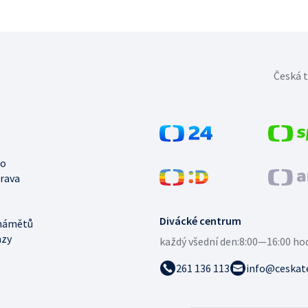
Česká t
no
trava
Divácké centrum
námětů
azy
každý všední den:
8:00—16:00 ho
261 136 113
info@ceskate