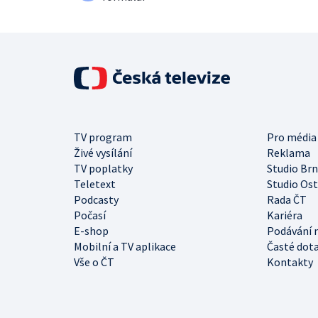
TV program
Pro média
Živé vysílání
Reklama
TV poplatky
Studio Br
Teletext
Studio Os
Podcasty
Rada ČT
Počasí
Kariéra
E-shop
Podávání 
Mobilní a TV aplikace
Časté dot
Vše o ČT
Kontakty