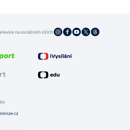
elevize na sociálních sítích:
din
levize.cz