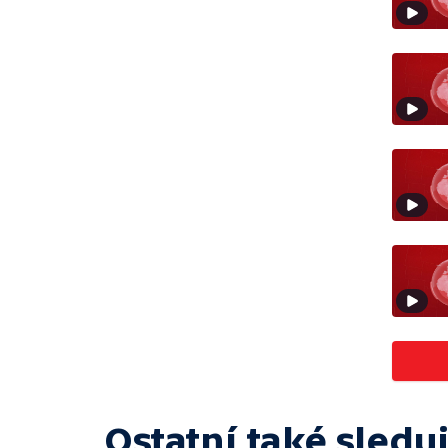
Ostatní také sleduj