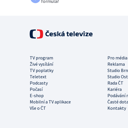
formulář
TV program
Pro média
Živé vysílání
Reklama
TV poplatky
Studio Br
Teletext
Studio Os
Podcasty
Rada ČT
Počasí
Kariéra
E-shop
Podávání 
Mobilní a TV aplikace
Časté dot
Vše o ČT
Kontakty