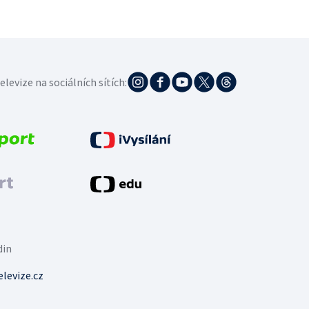
elevize na sociálních sítích:
din
levize.cz