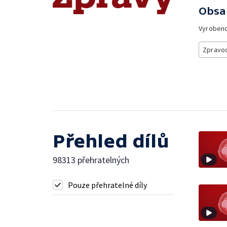
Obsa
Vyroben
Zpravod
Přehled dílů
98313 přehratelných
Pouze přehratelné díly