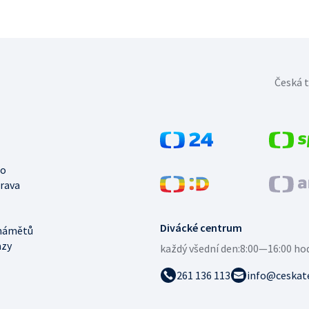
Česká t
no
trava
Divácké centrum
námětů
azy
každý všední den:
8:00—16:00 ho
261 136 113
info@ceskate