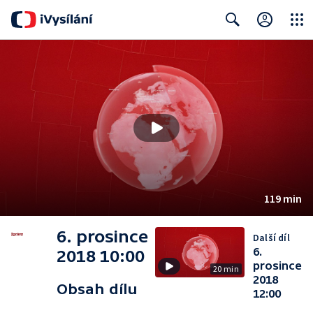
Close
Search
119 min
6. prosince
Další díl
6.
2018 10:00
prosince
20 min
2018
Obsah dílu
12:00