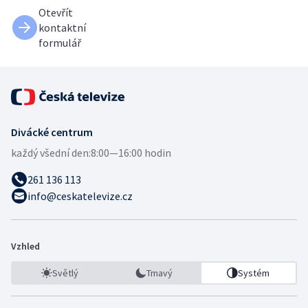
Otevřít
kontaktní
formulář
Divácké centrum
každý všední den:
8:00—16:00 hodin
261 136 113
info@ceskatelevize.cz
Vzhled
Světlý
Tmavý
Systém