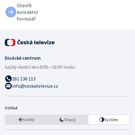
Otevřít
kontaktní
formulář
Divácké centrum
každý všední den:
8:00—16:00 hodin
261 136 113
info@ceskatelevize.cz
Vzhled
Světlý
Tmavý
Systém