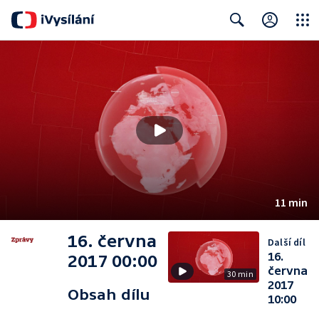
Close
Search
11 min
16. června
Další díl
16.
2017 00:00
června
30 min
2017
Obsah dílu
10:00