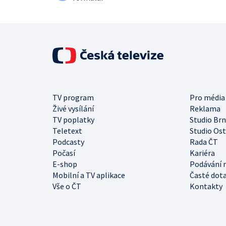
TV program
Pro média
Živé vysílání
Reklama
TV poplatky
Studio Br
Teletext
Studio Os
Podcasty
Rada ČT
Počasí
Kariéra
E-shop
Podávání 
Mobilní a TV aplikace
Časté dot
Vše o ČT
Kontakty