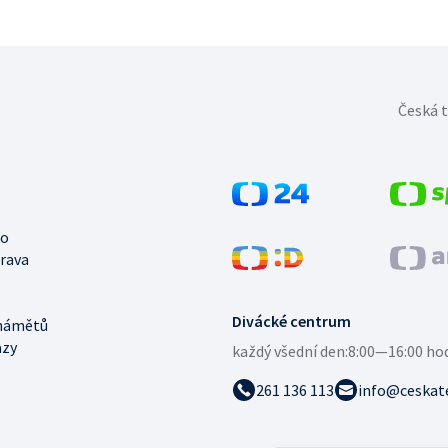
Česká t
no
trava
Divácké centrum
námětů
azy
každý všední den:
8:00—16:00 ho
261 136 113
info@ceskate