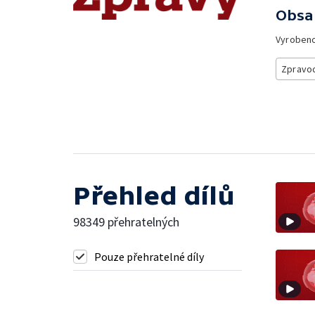
Obsa
Vyroben
Zpravod
Přehled dílů
98349 přehratelných
Pouze přehratelné díly