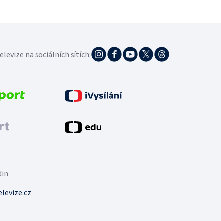
elevize na sociálních sítích:
din
levize.cz