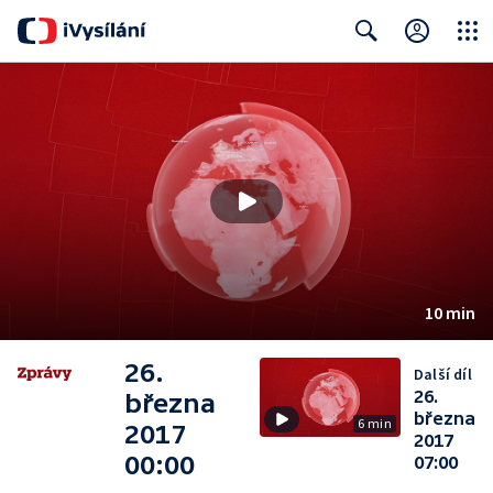
Close
Search
10 min
26.
Další díl
26.
března
března
6 min
2017
2017
00:00
07:00