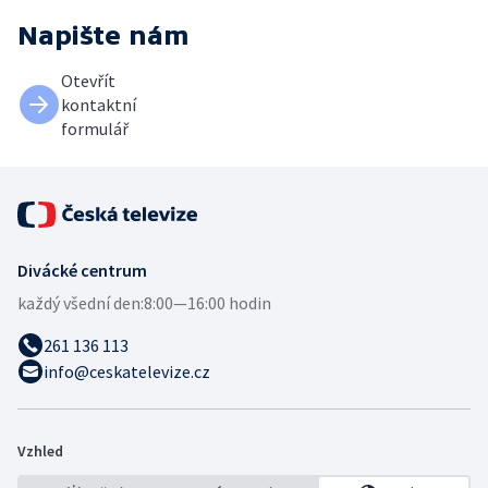
Napište nám
Otevřít
kontaktní
formulář
Divácké centrum
každý všední den:
8:00—16:00 hodin
261 136 113
info@ceskatelevize.cz
Vzhled