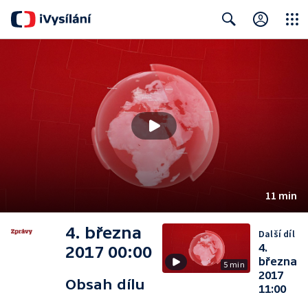
Close
Search
11 min
4. března
Další díl
4.
2017 00:00
března
5 min
2017
Obsah dílu
11:00