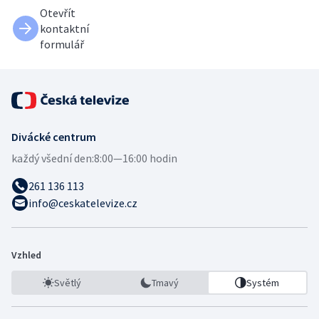
Otevřít
kontaktní
formulář
Divácké centrum
každý všední den:
8:00—16:00 hodin
261 136 113
info@ceskatelevize.cz
Vzhled
Světlý
Tmavý
Systém