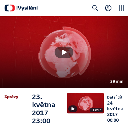
Close
Search
39 min
23.
Další díl
24.
května
května
11 min
2017
2017
23:00
00:00