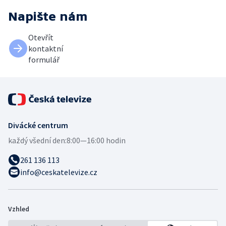
Napište nám
Otevřít
kontaktní
formulář
Divácké centrum
každý všední den:
8:00—16:00 hodin
261 136 113
info@ceskatelevize.cz
Vzhled