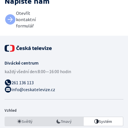
Napište nám
Otevřít
kontaktní
formulář
Divácké centrum
každý všední den:
8:00—16:00 hodin
261 136 113
info@ceskatelevize.cz
Vzhled
Světlý
Tmavý
Systém