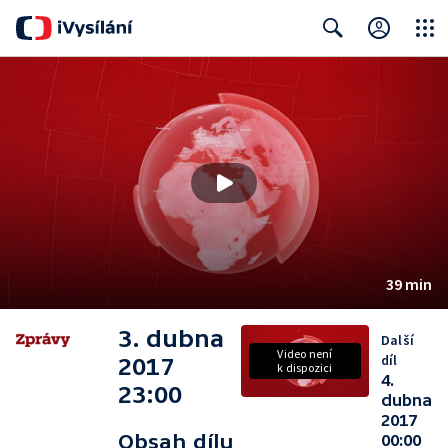
Close
Search
39 min
3. dubna
Další
Video není
díl
2017
k dispozici
4.
23:00
dubna
2017
Obsah dílu
00:00