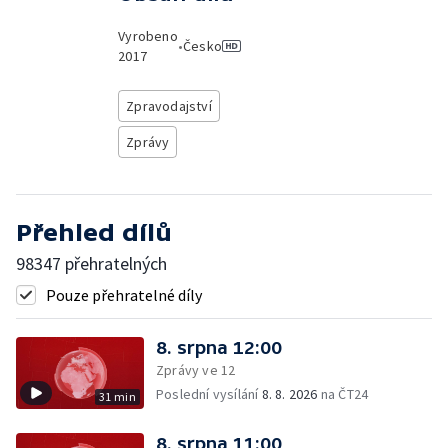
Vyrobeno
•
Česko
2017
Zpravodajství
Zprávy
Přehled dílů
98347 přehratelných
Pouze přehratelné díly
8. srpna 12:00
Zprávy ve 12
Poslední vysílání
8. 8. 2026
na ČT24
31 min
8. srpna 11:00