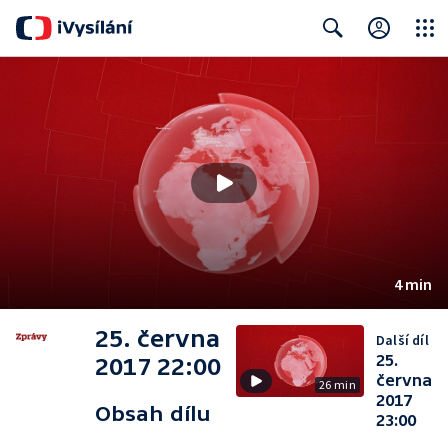
Close
Search
4 min
25. června
Další díl
25.
2017 22:00
června
26 min
2017
Obsah dílu
23:00