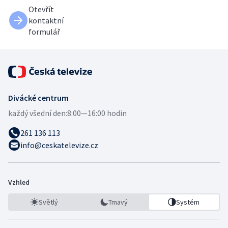
Otevřít
kontaktní
formulář
Divácké centrum
každý všední den:
8:00—16:00 hodin
261 136 113
info@ceskatelevize.cz
Vzhled
Světlý
Tmavý
Systém