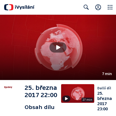
Close
Search
7 min
25. března
Další díl
25.
2017 22:00
března
27 min
2017
Obsah dílu
23:00