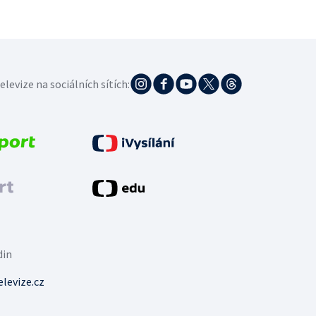
elevize na sociálních sítích:
din
levize.cz