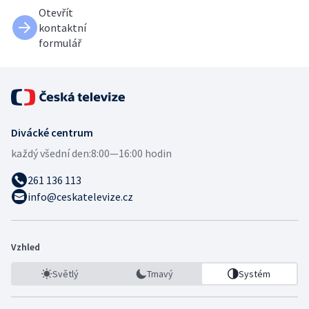
Otevřít
kontaktní
formulář
Divácké centrum
každý všední den:
8:00—16:00 hodin
261 136 113
info@ceskatelevize.cz
Vzhled
Světlý
Tmavý
Systém