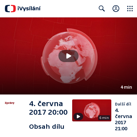
Close
Search
4 min
4. června
Další díl
4.
2017 20:00
června
6 min
2017
Obsah dílu
21:00