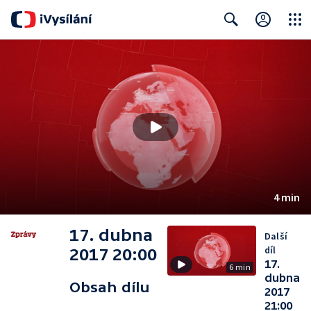
Close
Search
4 min
17. dubna
Další
díl
2017 20:00
17.
6 min
dubna
Obsah dílu
2017
21:00