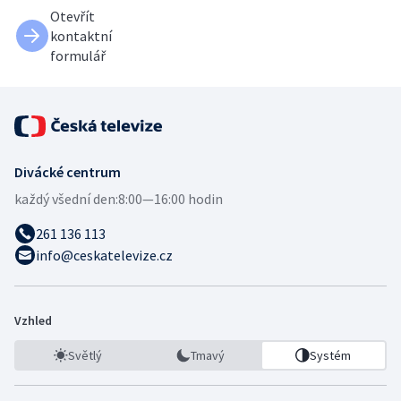
Otevřít
kontaktní
formulář
Divácké centrum
každý všední den:
8:00—16:00 hodin
261 136 113
info@ceskatelevize.cz
Vzhled
Světlý
Tmavý
Systém