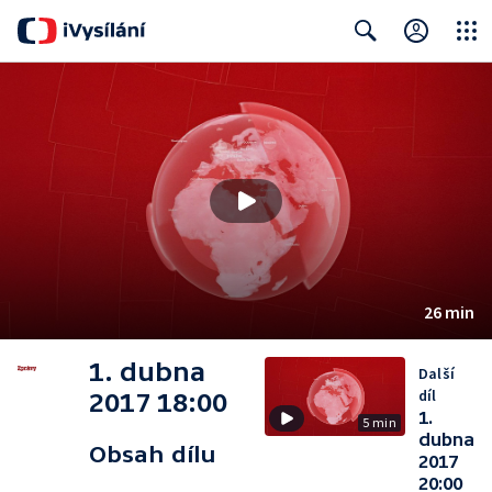
Close
Search
26 min
1. dubna
Další
díl
2017 18:00
1.
5 min
dubna
Obsah dílu
2017
20:00