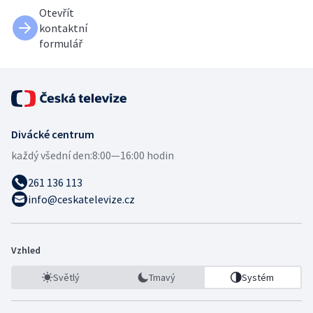
Otevřít
kontaktní
formulář
Divácké centrum
každý všední den:
8:00—16:00 hodin
261 136 113
info@ceskatelevize.cz
Vzhled
Světlý
Tmavý
Systém