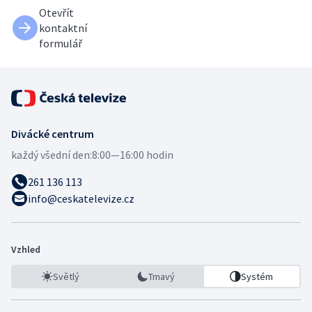
Otevřít
kontaktní
formulář
Divácké centrum
každý všední den:
8:00—16:00 hodin
261 136 113
info@ceskatelevize.cz
Vzhled
Světlý
Tmavý
Systém