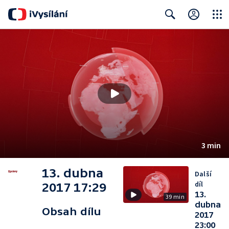
Close
Search
3 min
13. dubna
Další
díl
2017 17:29
13.
39 min
dubna
Obsah dílu
2017
23:00