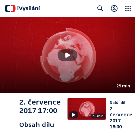
Close
Search
29 min
2. července
Další díl
2.
2017 17:00
července
26 min
2017
Obsah dílu
18:00