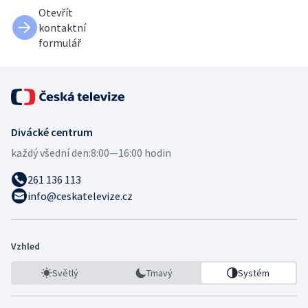
Otevřít
kontaktní
formulář
Divácké centrum
každý všední den:
8:00—16:00 hodin
261 136 113
info@ceskatelevize.cz
Vzhled
Světlý
Tmavý
Systém