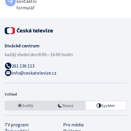
kontaktní
formulář
Divácké centrum
každý všední den:
8:00—16:00 hodin
261 136 113
info@ceskatelevize.cz
Vzhled
Světlý
Tmavý
Systém
TV program
Pro média