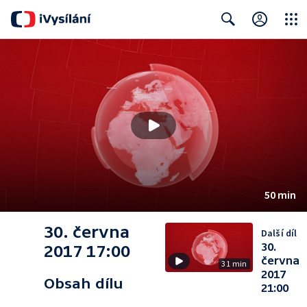
Close
Search
50 min
30. června
Další díl
30.
2017 17:00
června
31 min
2017
Obsah dílu
21:00