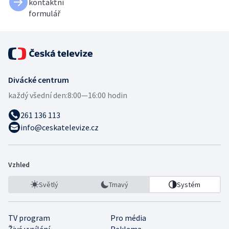
kontaktní
formulář
Divácké centrum
každý všední den:
8:00—16:00 hodin
261 136 113
info@ceskatelevize.cz
Vzhled
Světlý
Tmavý
Systém
TV program
Pro média