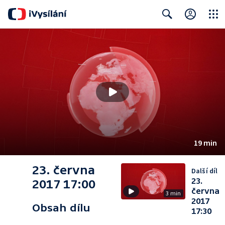
Close
Search
19 min
23. června
Další díl
23.
2017 17:00
června
3 min
2017
Obsah dílu
17:30