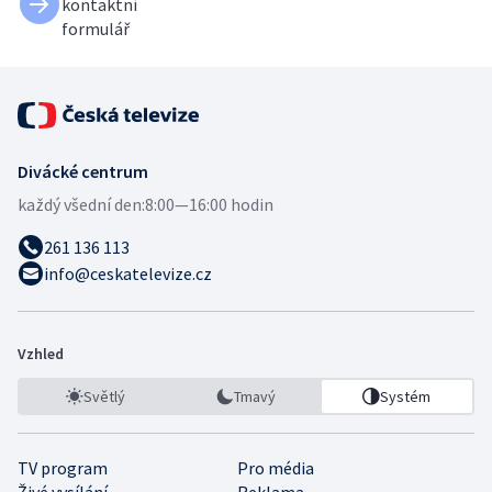
kontaktní
formulář
Divácké centrum
každý všední den:
8:00—16:00 hodin
261 136 113
info@ceskatelevize.cz
Vzhled
Světlý
Tmavý
Systém
TV program
Pro média