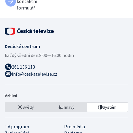
kontaktní
formulář
Divácké centrum
každý všední den:
8:00—16:00 hodin
261 136 113
info@ceskatelevize.cz
Vzhled
Světlý
Tmavý
Systém
TV program
Pro média