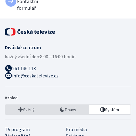
kontaktní
formulář
Divácké centrum
každý všední den:
8:00—16:00 hodin
261 136 113
info@ceskatelevize.cz
Vzhled
Světlý
Tmavý
Systém
TV program
Pro média