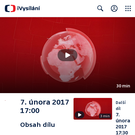
Close
Search
30 min
7. února 2017
Další
díl
17:00
7.
3 min
února
Obsah dílu
2017
17:30