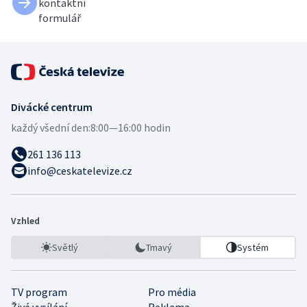
kontaktní
formulář
Divácké centrum
každý všední den:
8:00—16:00 hodin
261 136 113
info@ceskatelevize.cz
Vzhled
Světlý
Tmavý
Systém
TV program
Pro média