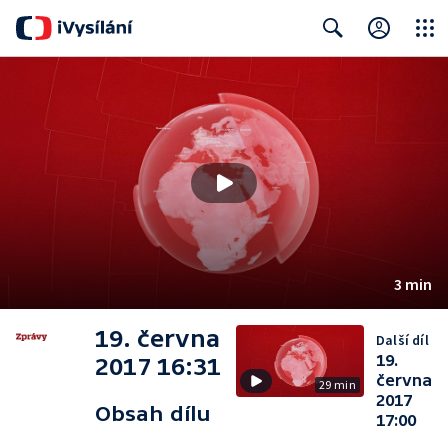
Close
Search
3 min
19. června
Další díl
19.
2017 16:31
června
29 min
2017
Obsah dílu
17:00