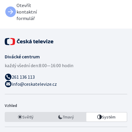
Otevřít
kontaktní
formulář
Divácké centrum
každý všední den:
8:00—16:00 hodin
261 136 113
info@ceskatelevize.cz
Vzhled
Světlý
Tmavý
Systém