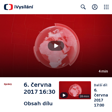
Close
Search
4 min
6. června
Další díl
6.
2017 16:30
června
28 min
2017
Obsah dílu
17:00