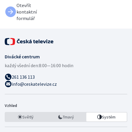
Otevřít
kontaktní
formulář
Divácké centrum
každý všední den:
8:00—16:00 hodin
261 136 113
info@ceskatelevize.cz
Vzhled
Světlý
Tmavý
Systém