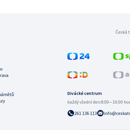
Česká t
no
trava
Divácké centrum
námětů
azy
každý všední den:
8:00—16:00 ho
261 136 113
info@ceskate