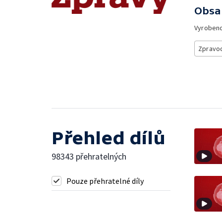
Obsa
Vyroben
Zpravod
Přehled dílů
98343 přehratelných
Pouze přehratelné díly