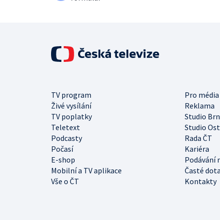
TV program
Pro média
Živé vysílání
Reklama
TV poplatky
Studio Br
Teletext
Studio Os
Podcasty
Rada ČT
Počasí
Kariéra
E-shop
Podávání 
Mobilní a TV aplikace
Časté dot
Vše o ČT
Kontakty