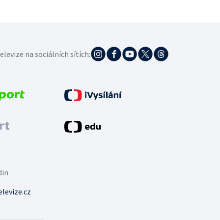
elevize na sociálních sítích:
din
levize.cz