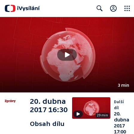
Close
Search
3 min
20. dubna
Další
díl
2017 16:30
20.
29 min
dubna
Obsah dílu
2017
17:00