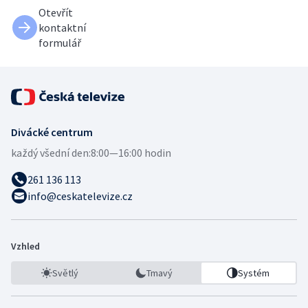
Otevřít
kontaktní
formulář
Divácké centrum
každý všední den:
8:00—16:00 hodin
261 136 113
info@ceskatelevize.cz
Vzhled
Světlý
Tmavý
Systém