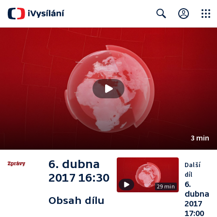
Close
Search
3 min
6. dubna
Další
díl
2017 16:30
6.
29 min
dubna
Obsah dílu
2017
17:00