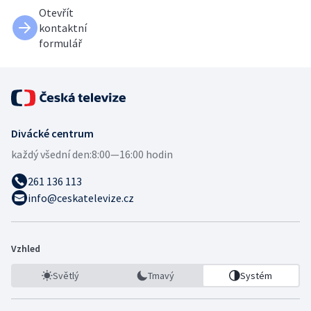
Otevřít
kontaktní
formulář
Divácké centrum
každý všední den:
8:00—16:00 hodin
261 136 113
info@ceskatelevize.cz
Vzhled
Světlý
Tmavý
Systém