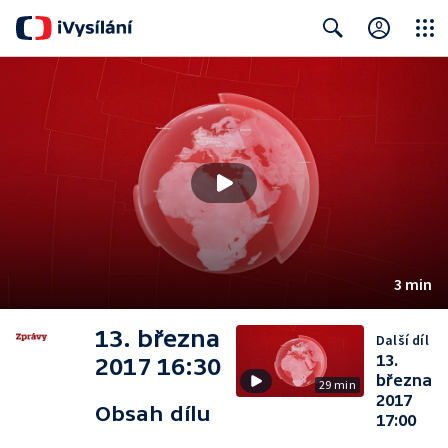
Close
Search
3 min
13. března
Další díl
13.
2017 16:30
března
29 min
2017
Obsah dílu
17:00