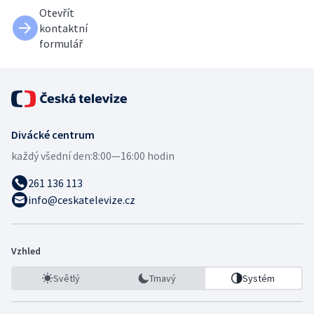
Otevřít
kontaktní
formulář
Divácké centrum
každý všední den:
8:00—16:00 hodin
261 136 113
info@ceskatelevize.cz
Vzhled
Světlý
Tmavý
Systém