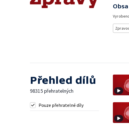
Obsa
Vyroben
Zpravod
Přehled dílů
98315 přehratelných
Pouze přehratelné díly