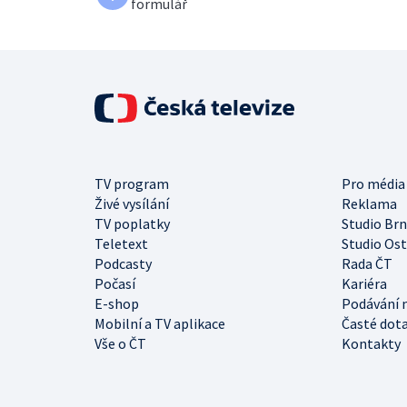
formulář
TV program
Pro média
Živé vysílání
Reklama
TV poplatky
Studio Br
Teletext
Studio Os
Podcasty
Rada ČT
Počasí
Kariéra
E-shop
Podávání 
Mobilní a TV aplikace
Časté dot
Vše o ČT
Kontakty