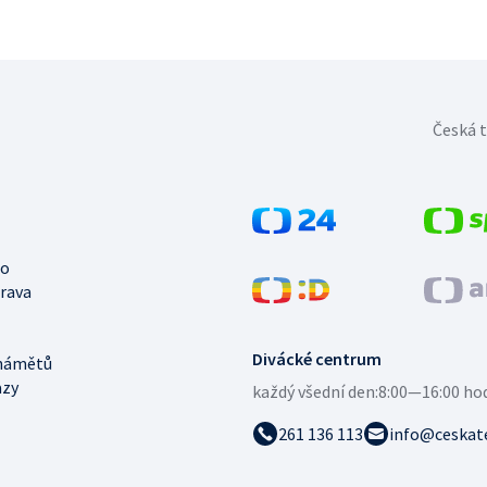
Česká t
no
trava
Divácké centrum
námětů
azy
každý všední den:
8:00—16:00 ho
261 136 113
info@ceskate