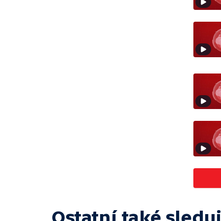
Ostatní také sleduj