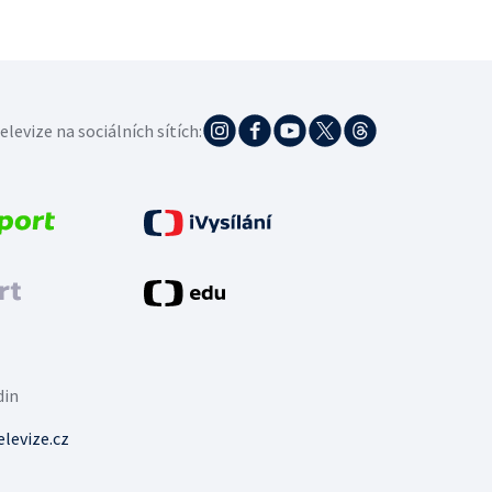
elevize na sociálních sítích:
din
levize.cz