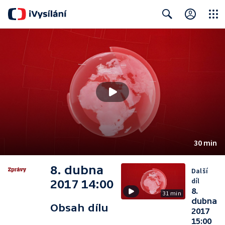
Close
Search
30 min
8. dubna
Další
díl
2017 14:00
8.
31 min
dubna
Obsah dílu
2017
15:00