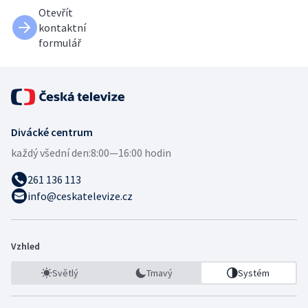
Otevřít
kontaktní
formulář
Divácké centrum
každý všední den:
8:00—16:00 hodin
261 136 113
info@ceskatelevize.cz
Vzhled
Světlý
Tmavý
Systém