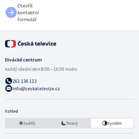
Otevřít
kontaktní
formulář
Divácké centrum
každý všední den:
8:00—16:00 hodin
261 136 113
info@ceskatelevize.cz
Vzhled
Světlý
Tmavý
Systém