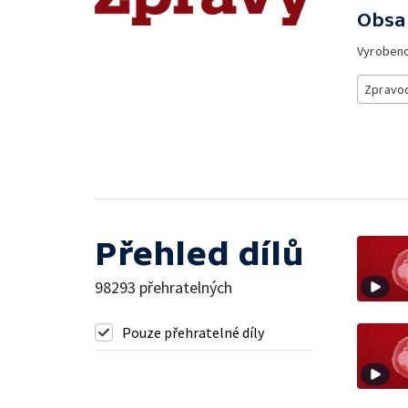
Obsa
Vyroben
Zpravod
Přehled dílů
98293 přehratelných
Pouze přehratelné díly