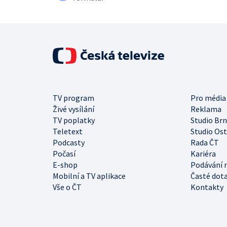
TV program
Pro média
Živé vysílání
Reklama
TV poplatky
Studio Br
Teletext
Studio Os
Podcasty
Rada ČT
Počasí
Kariéra
E-shop
Podávání 
Mobilní a TV aplikace
Časté dot
Vše o ČT
Kontakty