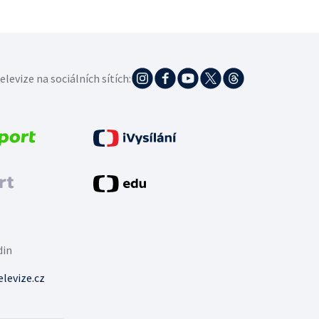
elevize na sociálních sítích:
din
levize.cz