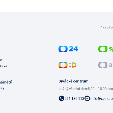
Česká t
no
trava
Divácké centrum
námětů
azy
každý všední den:
8:00—16:00 ho
261 136 113
info@ceskate