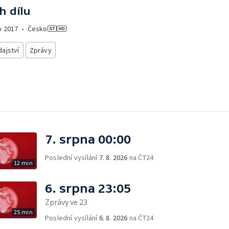
h dílu
o
2017
•
Česko
ajství
Zprávy
7. srpna 00:00
Poslední vysílání
7. 8. 2026
na ČT24
12 min
6. srpna 23:05
Zprávy ve 23
25 min
Poslední vysílání
6. 8. 2026
na ČT24