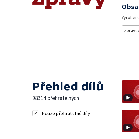
Obsa
Vyroben
Zpravod
Přehled dílů
98314 přehratelných
Pouze přehratelné díly