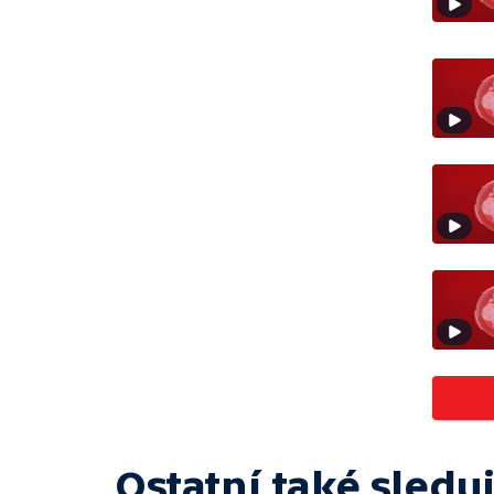
Ostatní také sleduj