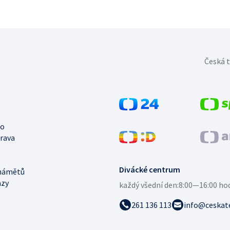
Česká t
no
trava
Divácké centrum
námětů
azy
každý všední den:
8:00—16:00 ho
261 136 113
info@ceskate