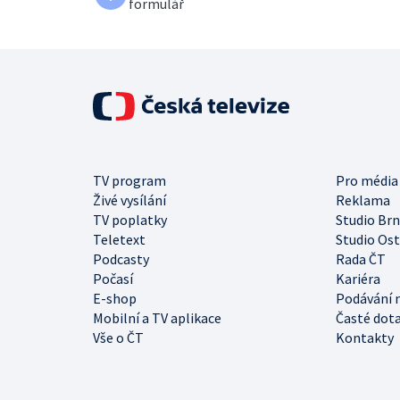
formulář
TV program
Pro média
Živé vysílání
Reklama
TV poplatky
Studio Br
Teletext
Studio Os
Podcasty
Rada ČT
Počasí
Kariéra
E-shop
Podávání 
Mobilní a TV aplikace
Časté dot
Vše o ČT
Kontakty