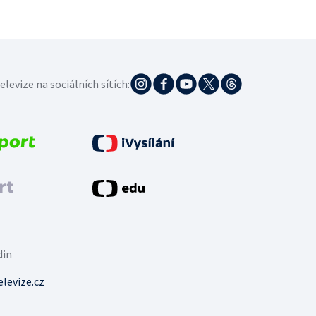
elevize na sociálních sítích:
din
levize.cz