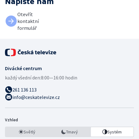
Napište nám
Otevřít
kontaktní
formulář
Divácké centrum
každý všední den:
8:00—16:00 hodin
261 136 113
info@ceskatelevize.cz
Vzhled
Světlý
Tmavý
Systém