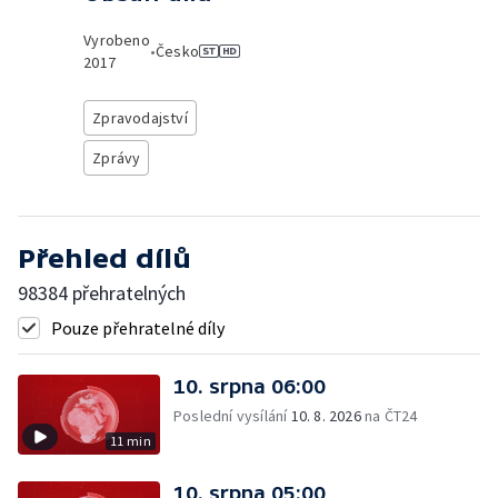
Vyrobeno
•
Česko
2017
Zpravodajství
Zprávy
Přehled dílů
98384 přehratelných
Pouze přehratelné díly
10. srpna 06:00
Poslední vysílání
10. 8. 2026
na ČT24
11 min
10. srpna 05:00