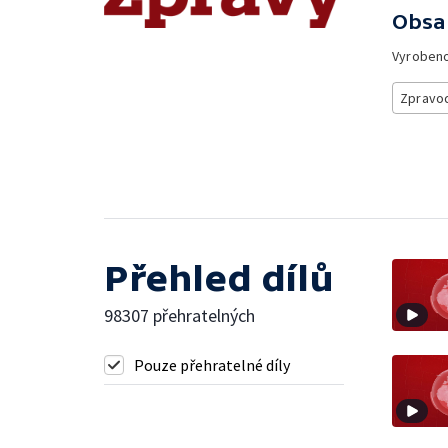
Obsa
Vyroben
Zpravod
Přehled dílů
98307 přehratelných
Pouze přehratelné díly