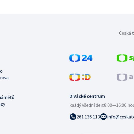
Česká t
no
trava
Divácké centrum
námětů
azy
každý všední den:
8:00—16:00 ho
261 136 113
info@ceskate