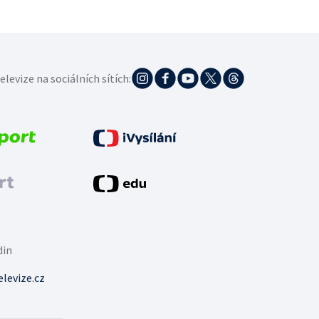
elevize na sociálních sítích:
din
levize.cz