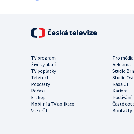
TV program
Pro média
Živé vysílání
Reklama
TV poplatky
Studio Br
Teletext
Studio Os
Podcasty
Rada ČT
Počasí
Kariéra
E-shop
Podávání 
Mobilní a TV aplikace
Časté dot
Vše o ČT
Kontakty