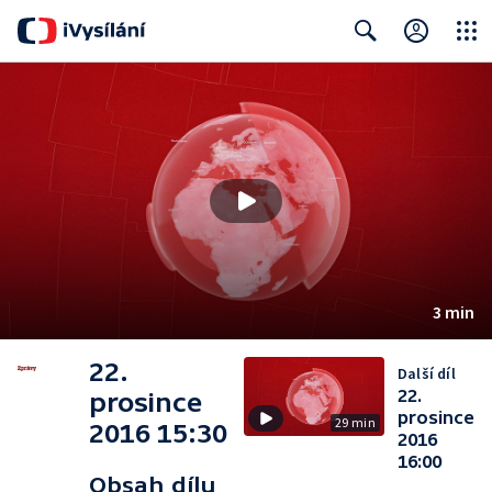
Close
Search
3 min
22.
Další díl
22.
prosince
prosince
29 min
2016 15:30
2016
16:00
Obsah dílu