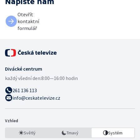
Napište nám
Otevřít
kontaktní
formulář
Divácké centrum
každý všední den:
8:00—16:00 hodin
261 136 113
info@ceskatelevize.cz
Vzhled
Světlý
Tmavý
Systém