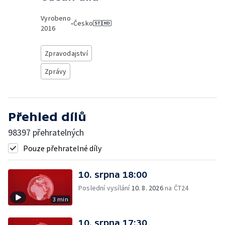
Vyrobeno
•
Česko
2016
Zpravodajství
Zprávy
Přehled dílů
98397 přehratelných
Pouze přehratelné díly
10. srpna 18:00
Poslední vysílání
10. 8. 2026
na ČT24
3 min
10. srpna 17:30