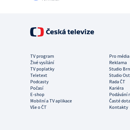
TV program
Pro média
Živé vysílání
Reklama
TV poplatky
Studio Br
Teletext
Studio Os
Podcasty
Rada ČT
Počasí
Kariéra
E-shop
Podávání 
Mobilní a TV aplikace
Časté dot
Vše o ČT
Kontakty