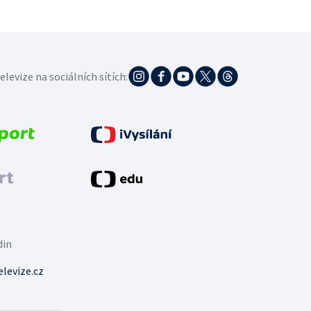
elevize na sociálních sítích:
din
levize.cz