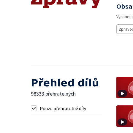
Obsa
Vyroben
Zpravod
Přehled dílů
98333 přehratelných
Pouze přehratelné díly