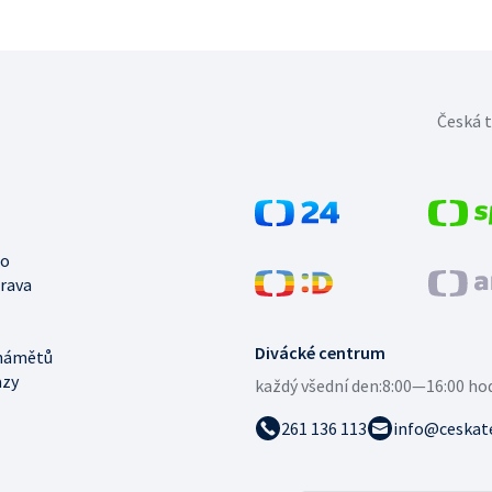
Česká t
no
trava
Divácké centrum
námětů
azy
každý všední den:
8:00—16:00 ho
261 136 113
info@ceskate