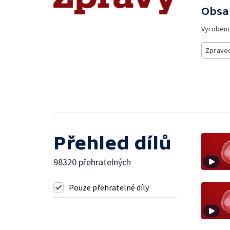
Obsa
Vyroben
Zpravod
Přehled dílů
98320 přehratelných
Pouze přehratelné díly