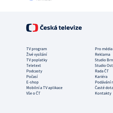
TV program
Pro média
Živé vysílání
Reklama
TV poplatky
Studio Br
Teletext
Studio Os
Podcasty
Rada ČT
Počasí
Kariéra
E-shop
Podávání 
Mobilní a TV aplikace
Časté dot
Vše o ČT
Kontakty