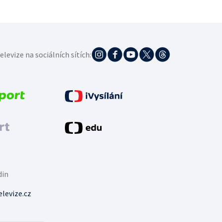
elevize na sociálních sítích:
din
levize.cz