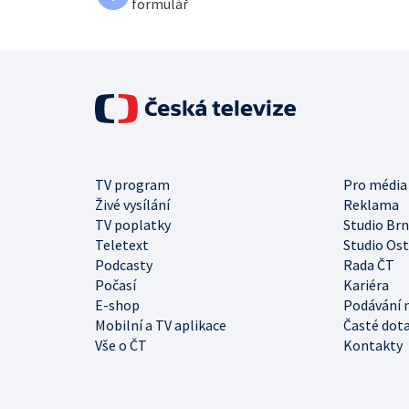
formulář
TV program
Pro média
Živé vysílání
Reklama
TV poplatky
Studio Br
Teletext
Studio Os
Podcasty
Rada ČT
Počasí
Kariéra
E-shop
Podávání 
Mobilní a TV aplikace
Časté dot
Vše o ČT
Kontakty