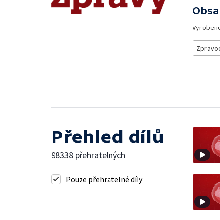
Obsa
Vyroben
Zpravod
Přehled dílů
98338 přehratelných
Pouze přehratelné díly