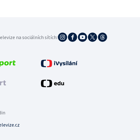
elevize na sociálních sítích:
din
levize.cz