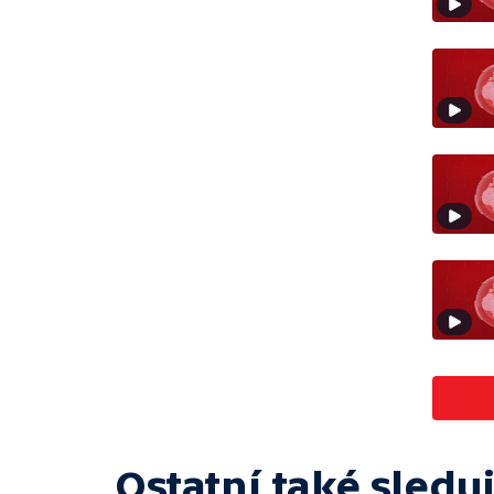
Ostatní také sleduj