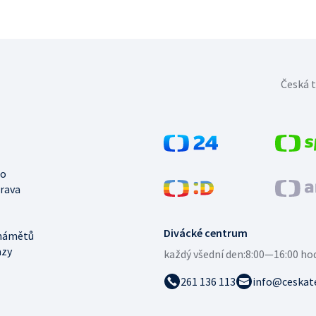
Česká t
no
trava
Divácké centrum
námětů
azy
každý všední den:
8:00—16:00 ho
261 136 113
info@ceskate